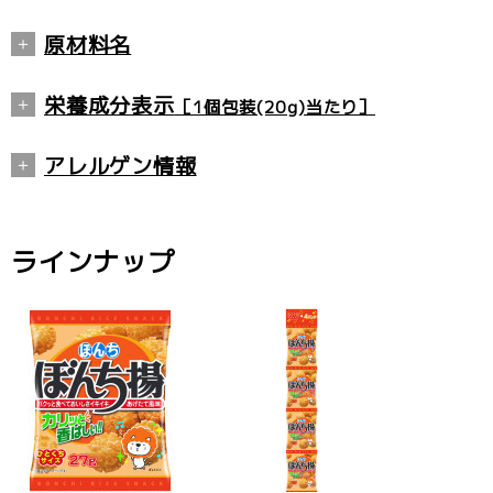
原材料名
うるち米（米国産、国内産）、植物油脂、
栄養成分表示
［1個包装(20g)当たり］
しょうゆ（小麦・大豆を含む）、砂糖、か
つおだし粉末、昆布だし／加工デンプン、
エネルギー
107kcal
アレルゲン情報
調味料（アミノ酸等）
たんぱく質
0.9g
小麦、大豆
脂質
6.5g
ラインナップ
※
アレルゲン情報は、食品表示基準で義務付け
炭水化物
11.2g
られた特定原材料9品目と表示が推奨されてい
食塩相当量
0.5g
る20品目の合計29品目について掲載していま
す。
※ウェブサイトに掲載されている本製品の原材
※
本製品製造工場では、アレルゲンの表示が義
料名と栄養成分情報は食品表示基準に基づいて
務付けされている「卵」「乳成分」「えび」
いるため、製品パッケージに記載されている内
「落花生」を含む製品を製造しています。
容と異なる場合がございます。ご購入、お召し
あがりの際には、お手元の製品パッケージの表