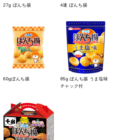
27g ぼんち揚
4連 ぼんち揚
示をご確認ください。
60gぼんち揚
85g ぼんち揚 うま塩味
チャック付