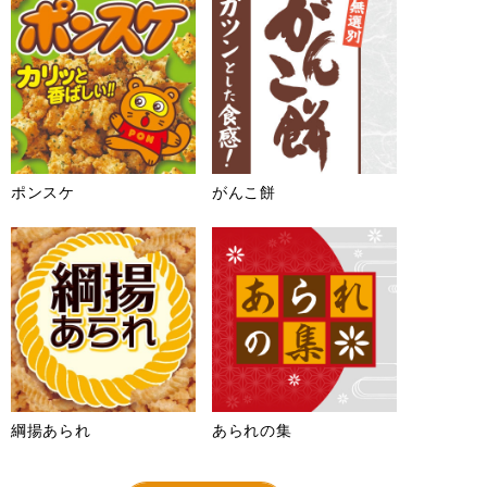
ポンスケ
がんこ餅
綱揚あられ
あられの集