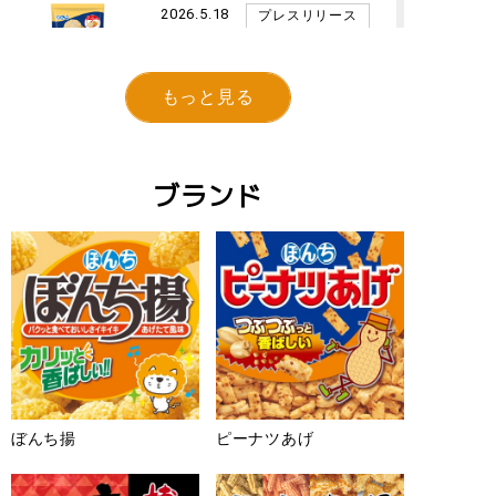
2026.5.18
プレスリリース
「味あわせ 醤油薫る塩バター
味」(7月6日発売)
もっと見る
ぼんち株式会社 (社長:遠藤 純民)
は、「味あわせ 醤油薫る塩バター
味」を7月6日(月)に新発売します。
ブランド
2026.5.11
プレスリリース
「4パック れもん香るしらす揚
げせん 塩麹仕立て」(5月25日
発売)
ぼんち株式会社 (社長:遠藤 純民)
は、「4パック れもん香るしらす揚
げせん 塩麹仕立て」を5月25日(月)
に期間限定で新発売します。
ぼんち揚
ピーナツあげ
2026.3.2
プレスリリース
「関西限定 ぼんち揚 千房お好