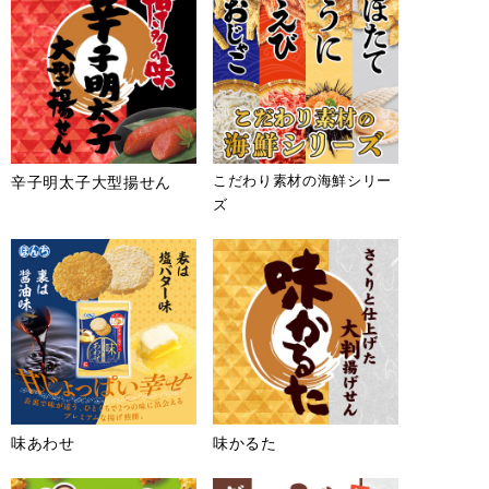
み焼きソース味」(3月16日発
売)
ぼんち株式会社 (社長:遠藤 純民)
は、「関西限定 ぼんち揚 千房お好
み焼きソース味」を2026年3月16日
(月)に近畿地区限定で新発売しま
す。
こだわり素材の海鮮シリー
辛子明太子大型揚せん
ズ
2026.2.24
プレスリリース
「コク旨カレーせんべい」「ポ
リッととまとせんべい」「サク
サクマヨ七味せんべい」(3月9
日発売)
ぼんち株式会社 (社長:遠藤 純民)
は、「コク旨カレーせんべい」「ポ
リッととまとせんべい」「サクサク
マヨ七味せんべい」を3月9日(月)に
味あわせ
味かるた
全国で発売します。