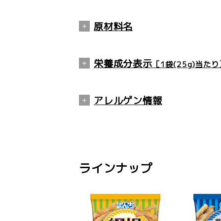
原材料名
生地（小麦粉、コーンスターチ、
ン、粉糖、粉末酢、植物油脂（大
栄養成分表示
［1袋(25g)当たり
エネルギー
140kcal
アレルゲン情報
たんぱく質
1.0g
小麦、大豆
脂質
8.8g
炭水化物
14.3g
※
アレルゲン情報は、食品表示基準で
食塩相当量
0.4g
※
本製品製造工場では、アレルゲンの
ラインナップ
※ウェブサイトに掲載されている本製
る場合がございます。ご購入、お召し