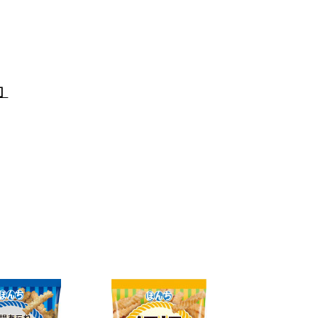
米粉、食塩）（国内製造）、植物油脂、フレンチドレッシン
豆を含む））／膨張剤、調味料（アミノ酸等）、酸味料
］
義務付けられた特定原材料9品目と表示が推奨されている20品目の合
表示が義務付けされている「卵」「乳成分」「えび」「落花生」を
品の原材料名と栄養成分情報は食品表示基準に基づいているため、
あがりの際には、お手元の製品パッケージの表示をご確認ください