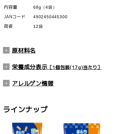
内容量
68g（4袋）
JANコード
4902450445300
荷姿
12袋
原材料名
もち米（国内産、タイ産、米国産）、植物
栄養成分表示
［1個包装(17g)当たり］
油脂、ピーナッツ、食塩、砂糖、かつおだ
し粉末、昆布粉末、チキンコンソメシーズ
エネルギー
98kcal
アレルゲン情報
ニング（小麦・大豆・鶏肉を含む）／調味
たんぱく質
1.0g
小麦、落花生、鶏肉、大豆
料（アミノ酸等）、香料
脂質
6.3g
ラインナップ
※
アレルゲン情報は、食品表示基準で義務付け
炭水化物
9.4g
られた特定原材料9品目と表示が推奨されてい
食塩相当量
0.2g
る20品目の合計29品目について掲載していま