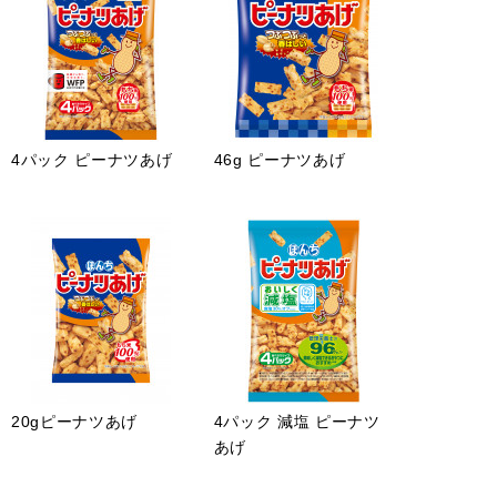
す。
※ウェブサイトに掲載されている本製品の原材
※
本製品製造工場では、アレルゲンの表示が義
料名と栄養成分情報は食品表示基準に基づいて
務付けされている「卵」「乳成分」「えび」
いるため、製品パッケージに記載されている内
を含む製品を製造しています。
容と異なる場合がございます。ご購入、お召し
あがりの際には、お手元の製品パッケージの表
4パック ピーナツあげ
46g ピーナツあげ
示をご確認ください。
20gピーナツあげ
4パック 減塩 ピーナツ
あげ